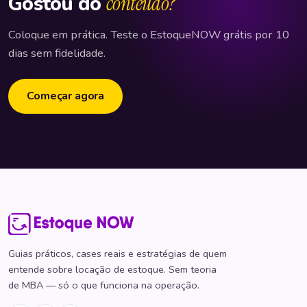
Gostou do
conteúdo?
Coloque em prática. Teste o EstoqueNOW grátis por 10
dias sem fidelidade.
Começar agora
Guias práticos, cases reais e estratégias de quem
entende sobre locação de estoque. Sem teoria
de MBA — só o que funciona na operação.