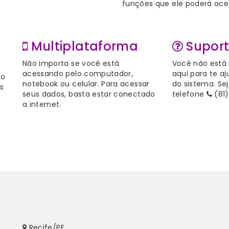
funções que ele poderá ace
Multiplataforma
Supor
Não importa se você está
Você não está 
acessando pelo computador,
aqui para te a
ão
notebook ou celular. Para acessar
do sistema. Sej
s
seus dados, basta estar conectado
telefone
(81)
a internet.
e
Recife/PE