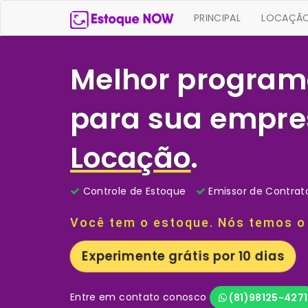
PRINCIPAL
LOCAÇÃ
Melhor program
para sua empre
Locação
.
Controle de Estoque
Emissor de Contrat
Você tem o estoque. Nós temos o
Experimente grátis por 10 dias
Entre em contato conosco
(81)98125-4271