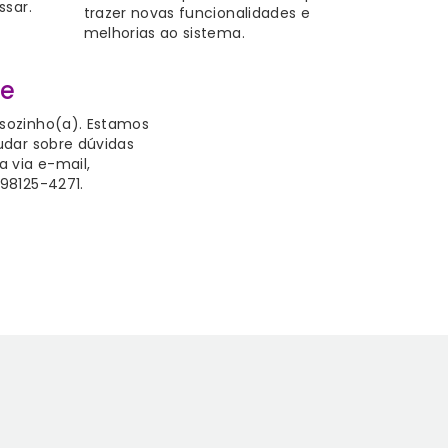
ssar.
trazer novas funcionalidades e
melhorias ao sistema.
te
sozinho(a). Estamos
judar sobre dúvidas
a via e-mail,
98125-4271.