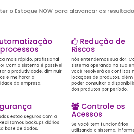
 ter o Estoque NOW para alavancar os resultad
utomatização
Redução de
 processos
Riscos
ca mais rápido, profissional
Nós entendemos sua dor. C
ro! Com o sistema é possível
sistema operando na sua e
ar a produtividade, diminuir
você resolverá os conflitos 
tos e melhorar a
locações de produtos, além
ividade da empresa.
poder consultar a disponibil
dos produtos por período.
gurança
Controle os
Acessos
ados estão seguros com a
Realizamos backups diários
Se você tem funcionários
sa base de dados.
utilizando o sistema, inform