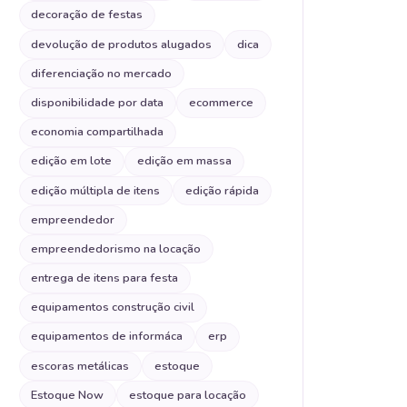
decoração de festas
devolução de produtos alugados
dica
diferenciação no mercado
disponibilidade por data
ecommerce
economia compartilhada
edição em lote
edição em massa
edição múltipla de itens
edição rápida
empreendedor
empreendedorismo na locação
entrega de itens para festa
equipamentos construção civil
equipamentos de informáca
erp
escoras metálicas
estoque
Estoque Now
estoque para locação