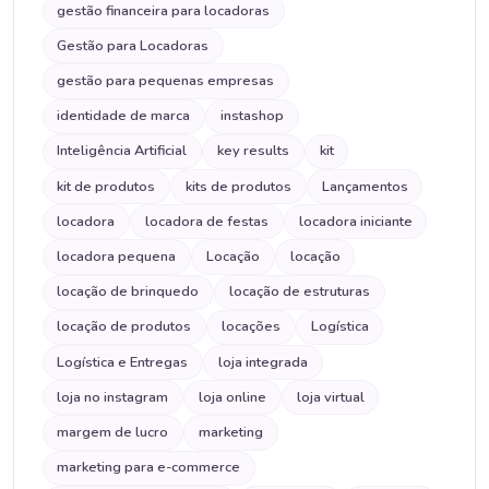
gestão financeira para locadoras
Gestão para Locadoras
gestão para pequenas empresas
identidade de marca
instashop
Inteligência Artificial
key results
kit
kit de produtos
kits de produtos
Lançamentos
locadora
locadora de festas
locadora iniciante
locadora pequena
Locação
locação
locação de brinquedo
locação de estruturas
locação de produtos
locações
Logística
Logística e Entregas
loja integrada
loja no instagram
loja online
loja virtual
margem de lucro
marketing
marketing para e-commerce