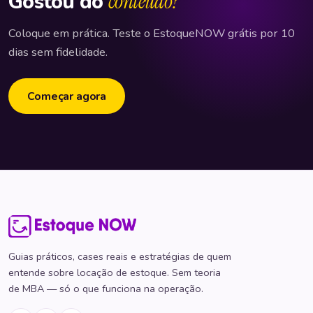
Gostou do
conteúdo?
Coloque em prática. Teste o EstoqueNOW grátis por 10
dias sem fidelidade.
Começar agora
Guias práticos, cases reais e estratégias de quem
entende sobre locação de estoque. Sem teoria
de MBA — só o que funciona na operação.