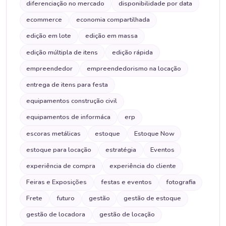
diferenciação no mercado
disponibilidade por data
ecommerce
economia compartilhada
edição em lote
edição em massa
edição múltipla de itens
edição rápida
empreendedor
empreendedorismo na locação
entrega de itens para festa
equipamentos construção civil
equipamentos de informáca
erp
escoras metálicas
estoque
Estoque Now
estoque para locação
estratégia
Eventos
experiência de compra
experiência do cliente
Feiras e Exposições
festas e eventos
fotografia
Frete
futuro
gestão
gestão de estoque
gestão de locadora
gestão de locação