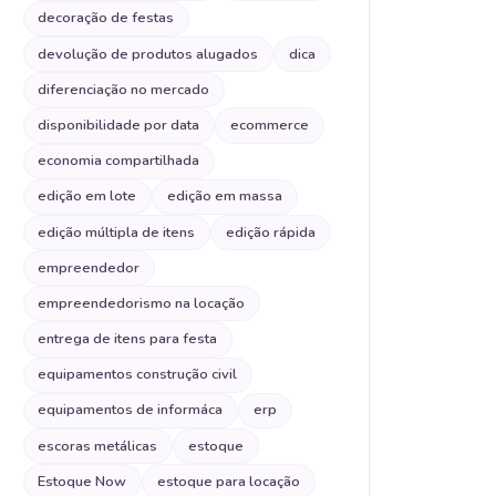
decoração de festas
devolução de produtos alugados
dica
diferenciação no mercado
disponibilidade por data
ecommerce
economia compartilhada
edição em lote
edição em massa
edição múltipla de itens
edição rápida
empreendedor
empreendedorismo na locação
entrega de itens para festa
equipamentos construção civil
equipamentos de informáca
erp
escoras metálicas
estoque
Estoque Now
estoque para locação