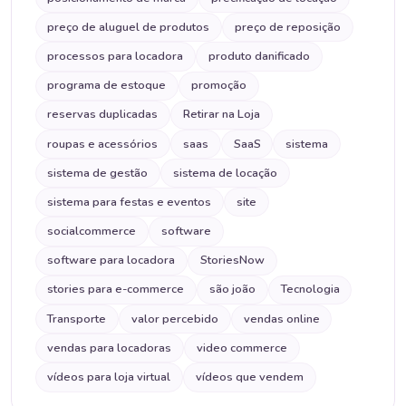
preço de aluguel de produtos
preço de reposição
processos para locadora
produto danificado
programa de estoque
promoção
reservas duplicadas
Retirar na Loja
roupas e acessórios
saas
SaaS
sistema
sistema de gestão
sistema de locação
sistema para festas e eventos
site
socialcommerce
software
software para locadora
StoriesNow
stories para e-commerce
são joão
Tecnologia
Transporte
valor percebido
vendas online
vendas para locadoras
video commerce
vídeos para loja virtual
vídeos que vendem