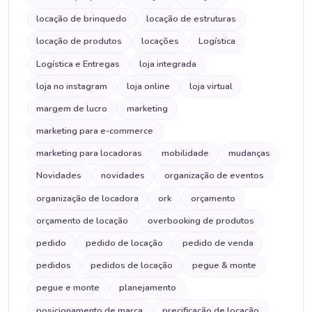
locação de brinquedo
locação de estruturas
locação de produtos
locações
Logística
Logística e Entregas
loja integrada
loja no instagram
loja online
loja virtual
margem de lucro
marketing
marketing para e-commerce
marketing para locadoras
mobilidade
mudanças
Novidades
novidades
organização de eventos
organização de locadora
ork
orçamento
orçamento de locação
overbooking de produtos
pedido
pedido de locação
pedido de venda
pedidos
pedidos de locação
pegue & monte
pegue e monte
planejamento
posicionamento de marca
precificação de locação