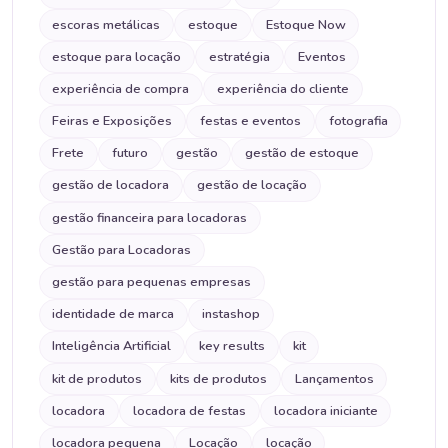
escoras metálicas
estoque
Estoque Now
estoque para locação
estratégia
Eventos
experiência de compra
experiência do cliente
Feiras e Exposições
festas e eventos
fotografia
Frete
futuro
gestão
gestão de estoque
gestão de locadora
gestão de locação
gestão financeira para locadoras
Gestão para Locadoras
gestão para pequenas empresas
identidade de marca
instashop
Inteligência Artificial
key results
kit
kit de produtos
kits de produtos
Lançamentos
locadora
locadora de festas
locadora iniciante
locadora pequena
Locação
locação