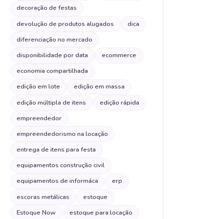
decoração de festas
devolução de produtos alugados
dica
diferenciação no mercado
disponibilidade por data
ecommerce
economia compartilhada
edição em lote
edição em massa
edição múltipla de itens
edição rápida
empreendedor
empreendedorismo na locação
entrega de itens para festa
equipamentos construção civil
equipamentos de informáca
erp
escoras metálicas
estoque
Estoque Now
estoque para locação