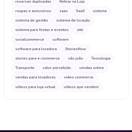
reservas duplicadas
Retirar na Loja
roupas e acessórios
saas
SaaS
sistema
sistema de gestão
sistema de locação
sistema para festas e eventos
site
socialcommerce
software
software para locadora
StoriesNow
stories para e-commerce
são joão
Tecnologia
Transporte
valor percebido
vendas online
vendas para locadoras
video commerce
vídeos para loja virtual
vídeos que vendem