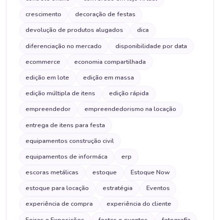
crescimento
decoração de festas
devolução de produtos alugados
dica
diferenciação no mercado
disponibilidade por data
ecommerce
economia compartilhada
edição em lote
edição em massa
edição múltipla de itens
edição rápida
empreendedor
empreendedorismo na locação
entrega de itens para festa
equipamentos construção civil
equipamentos de informáca
erp
escoras metálicas
estoque
Estoque Now
estoque para locação
estratégia
Eventos
experiência de compra
experiência do cliente
Feiras e Exposições
festas e eventos
fotografia