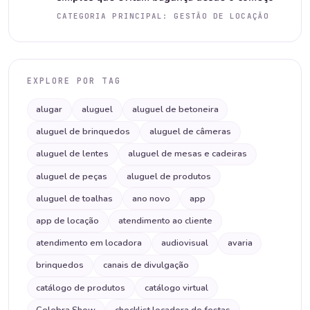
CATEGORIA PRINCIPAL: GESTÃO DE LOCAÇÃO
EXPLORE POR TAG
alugar
aluguel
aluguel de betoneira
aluguel de brinquedos
aluguel de câmeras
aluguel de lentes
aluguel de mesas e cadeiras
aluguel de peças
aluguel de produtos
aluguel de toalhas
ano novo
app
app de locação
atendimento ao cliente
atendimento em locadora
audiovisual
avaria
brinquedos
canais de divulgação
catálogo de produtos
catálogo virtual
Celebra Show
checklist locadora de festas