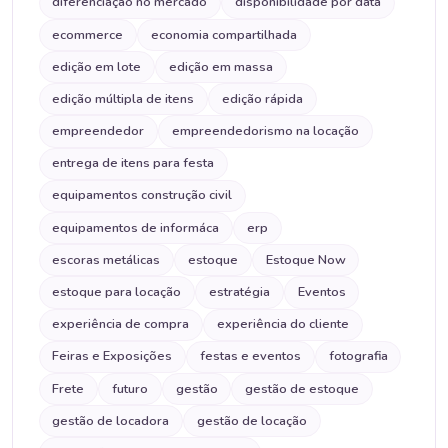
diferenciação no mercado
disponibilidade por data
ecommerce
economia compartilhada
edição em lote
edição em massa
edição múltipla de itens
edição rápida
empreendedor
empreendedorismo na locação
entrega de itens para festa
equipamentos construção civil
equipamentos de informáca
erp
escoras metálicas
estoque
Estoque Now
estoque para locação
estratégia
Eventos
experiência de compra
experiência do cliente
Feiras e Exposições
festas e eventos
fotografia
Frete
futuro
gestão
gestão de estoque
gestão de locadora
gestão de locação