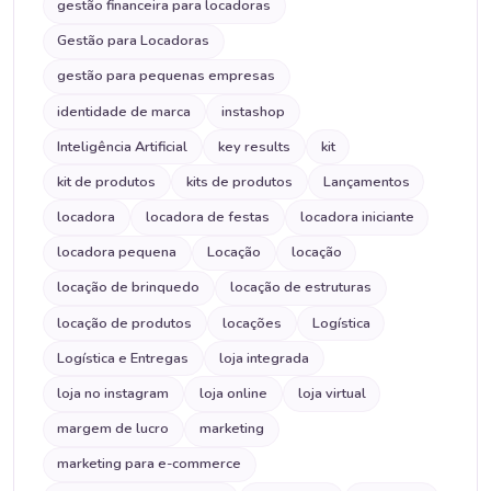
gestão financeira para locadoras
Gestão para Locadoras
gestão para pequenas empresas
identidade de marca
instashop
Inteligência Artificial
key results
kit
kit de produtos
kits de produtos
Lançamentos
locadora
locadora de festas
locadora iniciante
locadora pequena
Locação
locação
locação de brinquedo
locação de estruturas
locação de produtos
locações
Logística
Logística e Entregas
loja integrada
loja no instagram
loja online
loja virtual
margem de lucro
marketing
marketing para e-commerce