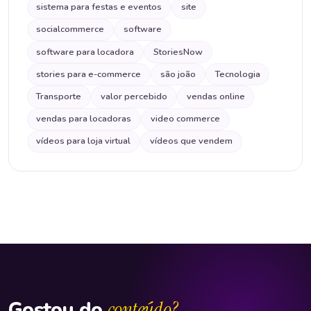
sistema para festas e eventos
site
socialcommerce
software
software para locadora
StoriesNow
stories para e-commerce
são joão
Tecnologia
Transporte
valor percebido
vendas online
vendas para locadoras
video commerce
vídeos para loja virtual
vídeos que vendem
Gostou do
conteúdo?