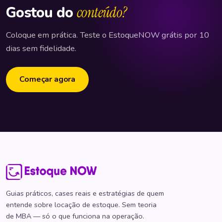
Gostou do
conteúdo?
Coloque em prática. Teste o EstoqueNOW grátis por 10
dias sem fidelidade.
Começar agora
Guias práticos, cases reais e estratégias de quem
entende sobre locação de estoque. Sem teoria
de MBA — só o que funciona na operação.