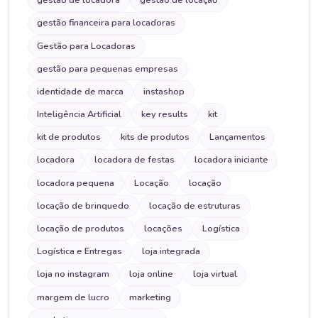
gestão de locadora
gestão de locação
gestão financeira para locadoras
Gestão para Locadoras
gestão para pequenas empresas
identidade de marca
instashop
Inteligência Artificial
key results
kit
kit de produtos
kits de produtos
Lançamentos
locadora
locadora de festas
locadora iniciante
locadora pequena
Locação
locação
locação de brinquedo
locação de estruturas
locação de produtos
locações
Logística
Logística e Entregas
loja integrada
loja no instagram
loja online
loja virtual
margem de lucro
marketing