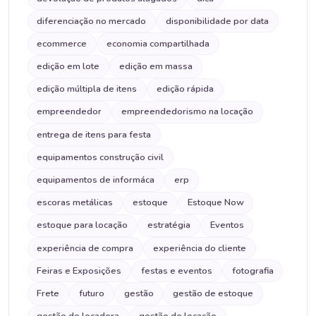
diferenciação no mercado
disponibilidade por data
ecommerce
economia compartilhada
edição em lote
edição em massa
edição múltipla de itens
edição rápida
empreendedor
empreendedorismo na locação
entrega de itens para festa
equipamentos construção civil
equipamentos de informáca
erp
escoras metálicas
estoque
Estoque Now
estoque para locação
estratégia
Eventos
experiência de compra
experiência do cliente
Feiras e Exposições
festas e eventos
fotografia
Frete
futuro
gestão
gestão de estoque