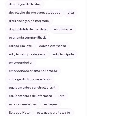
decoração de festas
devolução de produtos alugados
dica
diferenciação no mercado
disponibilidade por data
ecommerce
economia compartilhada
edição em lote
edição em massa
edição múltipla de itens
edição rápida
empreendedor
empreendedorismo na locação
entrega de itens para festa
equipamentos construção civil
equipamentos de informáca
erp
escoras metálicas
estoque
Estoque Now
estoque para locação