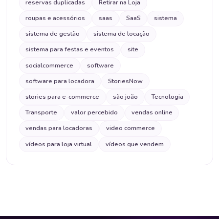
reservas duplicadas
Retirar na Loja
roupas e acessórios
saas
SaaS
sistema
sistema de gestão
sistema de locação
sistema para festas e eventos
site
socialcommerce
software
software para locadora
StoriesNow
stories para e-commerce
são joão
Tecnologia
Transporte
valor percebido
vendas online
vendas para locadoras
video commerce
vídeos para loja virtual
vídeos que vendem