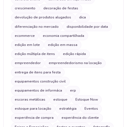
crescimento
decoração de festas
devolução de produtos alugados
dica
diferenciação no mercado
disponibilidade por data
ecommerce
economia compartilhada
edição em lote
edição em massa
edição múltipla de itens
edição rápida
empreendedor
empreendedorismo na locação
entrega de itens para festa
equipamentos construção civil
equipamentos de informáca
erp
escoras metálicas
estoque
Estoque Now
estoque para locação
estratégia
Eventos
experiência de compra
experiência do cliente
Feiras e Exposições
festas e eventos
fotografia